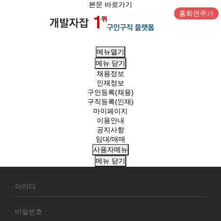
본문 바로가기
홈화면추가
메뉴열기
메뉴
닫기
채용정보
인재정보
구인등록(채용)
구직등록(인재)
마이페이지
이용안내
공지사항
임대/매매
사용자메뉴
메뉴
닫기
회
원
로
그
인