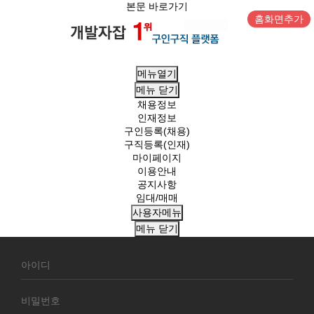
본문 바로가기
홈화면추가
메뉴열기
메뉴
닫기
채용정보
인재정보
구인등록(채용)
구직등록(인재)
마이페이지
이용안내
공지사항
임대/매매
사용자메뉴
메뉴
닫기
회
원
로
그
인