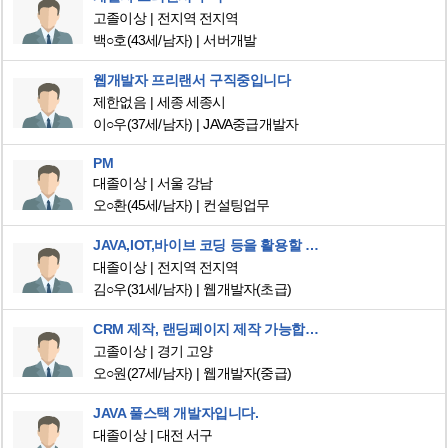
고졸이상
전지역 전지역
백○호
(43세/남자)
서버개발
웹개발자 프리랜서 구직중입니다
제한없음
세종 세종시
이○우
(37세/남자)
JAVA중급개발자
PM
대졸이상
서울 강남
오○환
(45세/남자)
컨설팅업무
JAVA,IOT,바이브 코딩 등을 활용할 수 있고 경험을 쌓을 수 있는 개발 하고 싶습니다.
대졸이상
전지역 전지역
김○우
(31세/남자)
웹개발자(초급)
CRM 제작, 랜딩페이지 제작 가능합니다.
고졸이상
경기 고양
오○원
(27세/남자)
웹개발자(중급)
JAVA 풀스택 개발자입니다.
대졸이상
대전 서구