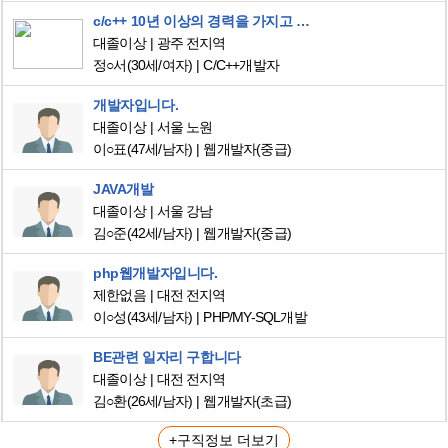
c/c++ 10년 이상의 경력을 가지고 있는 응용프로그래머, 정은서입니다.
대졸이상
광주 전지역
정○서
(30세/여자)
C/C++개발자
개발자입니다.
대졸이상
서울 노원
이○표
(47세/남자)
웹개발자(중급)
JAVA개발
대졸이상
서울 강남
김○준
(42세/남자)
웹개발자(중급)
php웹개발자입니다.
제한없음
대전 전지역
이○성
(43세/남자)
PHP/MY-SQL개발
BE관련 일자리 구합니다
대졸이상
대전 전지역
김○환
(26세/남자)
웹개발자(초급)
+구직정보 더보기