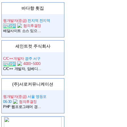
바다향 횟집
웹개발자(중급)
전지역 전지역
협의후결정
배달사이트 소스 있으신분이나 현재의 쇼핑몰(몰인몰)에서 배달 기능 작업해주실분.. (홈페이지 수정,추가작업및 위치기반, 라이더어플등)
세인트컷 주식회사
C/C++개발자
광주 서구
4000~5000
C/C++ 개발자, 임베디드 S/W 개발자 모집합니다
(주)서로커뮤니케이션
웹개발자(중급)
서울 영등포
06-30
협의후결정
PHP 웹프로그래머 경력자 모집