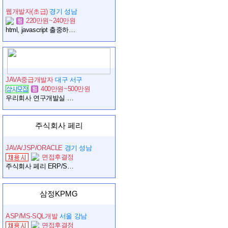
웹개발자(초급)
경기 성남
220만원~240만원
html, javascript 출중하신 웹제작과 함께 코딩도 가능하신 분. 컴퓨터 전공이면 우대합니다. 일단 신입사원 / 2년 이내 경력자를 원합니다. 성실하고 커뮤니케이션 잘되는 사람을 원합니다. 웹개발
JAVA중급개발자
대구 서구
400만원~500만원
우리회사 연구개발실 개발자를 모집합니다.
주식회사 페리
JAVA/JSP/ORACLE
경기 성남
면접후결정
주식회사 페리 ERP/SCM 개발 경력자 모집
삼정KPMG
ASP/MS-SQL개발
서울 강남
면접후결정