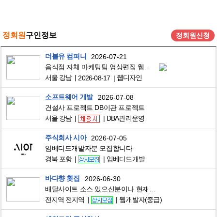
정회원
구인정보
정회원신청
더블유 컴퍼니
2026-07-21
음식점 자체 마케팅팀 영상편집 웹디자이너 구합니다.
서울 강남
웹디자인
2026-08-17
소프트웨어 개발
2026-07-08
건설사 프로젝트 DB이관 프로젝트
서울 강남
DBA관리운영
주식회사 시아
2026-07-05
임베디드개발자분 모집합니다
경북 포항
임베디드개발
바다향 횟집
2026-06-30
배달사이트 소스 있으신분이나 현재의 쇼핑몰(몰인몰)에서 배달 기능 작업해주실분.. (홈페이지 수정,추가작업및 위치기반, 라이더어플등)
전지역 전지역
웹개발자(중급)