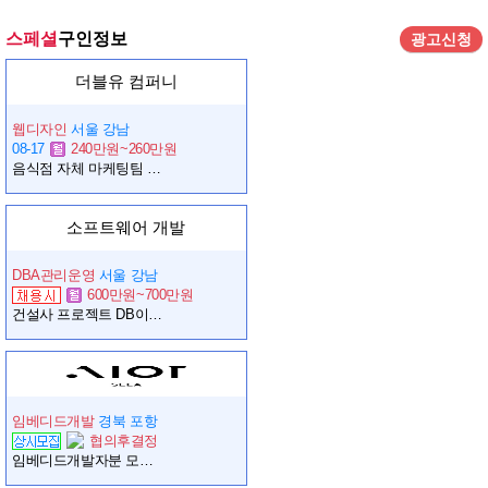
스페셜
구인정보
광고신청
더블유 컴퍼니
웹디자인
서울 강남
08-17
240만원~260만원
음식점 자체 마케팅팀 영상편집 웹디자이너 구합니다.
소프트웨어 개발
DBA관리운영
서울 강남
600만원~700만원
건설사 프로젝트 DB이관 프로젝트
임베디드개발
경북 포항
협의후결정
임베디드개발자분 모집합니다