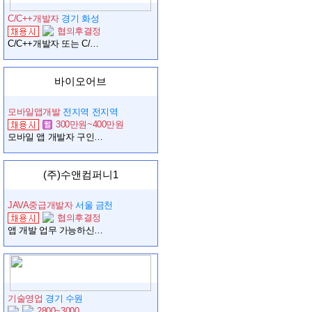
C/C++개발자
경기 화성
협의후결정
C/C++개발자 또는 C/C++ 잘 다루시는 분 모집합니다! (즉시 합류 가능자 우대)
바이오어브
모바일앱개발
전지역 전지역
300만원~400만원
모바일 앱 개발자 구인 (1인 기업)
(주)수앤컴퍼니1
JAVA중급개발자
서울 금천
협의후결정
앱 개발 업무 가능하신 엔지니어 구합니다.
기술영업
경기 수원
2800~3000