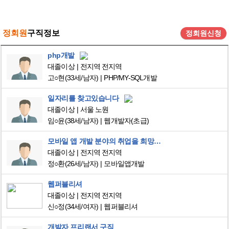
정회원
구직정보
정회원신청
php개발
대졸이상
전지역 전지역
고○현
(33세/남자)
PHP/MY-SQL개발
일자리를 찾고있습니다
대졸이상
서울 노원
임○윤
(38세/남자)
웹개발자(초급)
모바일 앱 개발 분야의 취업을 희망합니다.
대졸이상
전지역 전지역
정○환
(26세/남자)
모바일앱개발
웹퍼블리셔
대졸이상
전지역 전지역
신○정
(34세/여자)
웹퍼블리셔
개발자 프리랜서 구직