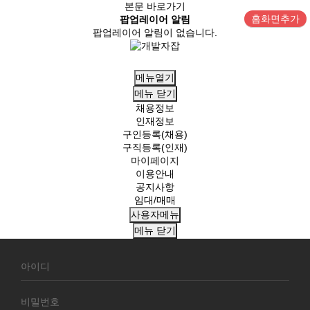
본문 바로가기
홈화면추가
팝업레이어 알림
팝업레이어 알림이 없습니다.
메뉴열기
메뉴
닫기
채용정보
인재정보
구인등록(채용)
구직등록(인재)
마이페이지
이용안내
공지사항
임대/매매
사용자메뉴
메뉴
닫기
회
원
로
그