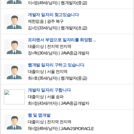
이○영
(49세/남자)
웹개발자(중급)
개발자 일자리 찾고있습니다
제한없음
광주 북구
김○민
(33세/남자)
웹개발자(초급)
프리랜서 부업으로 일자리를 희망합니다
대졸이상
전지역 전지역
장○혁
(30세/남자)
JAVA중급개발자
웹개발 일자리 구하고 있습니다.
대졸이상
서울 전지역
최○호
(35세/남자)
웹개발자(중급)
개발자 일자리 구합니다
대졸이상
서울 송파
최○정
(43세/여자)
JAVA중급개발자
웹 및 앱개발
대졸이상
전지역 전지역
채○엽
(48세/남자)
JAVA/JSP/ORACLE